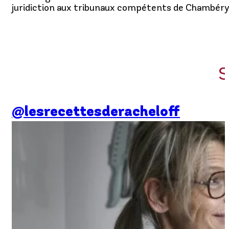
juridiction aux tribunaux compétents de Chambéry
S
@lesrecettesderacheloff