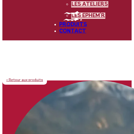
LES ATELIERS
LES EPHEM'R
PRODUITS
CONTACT
< Retour aux produits