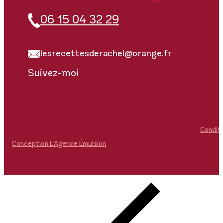
06 15 04 32 29
lesrecettesderachel@orange.fr
Suivez-moi
Condit
Conception L’Agence Émulsion