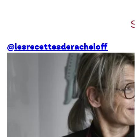
S
@lesrecettesderacheloff