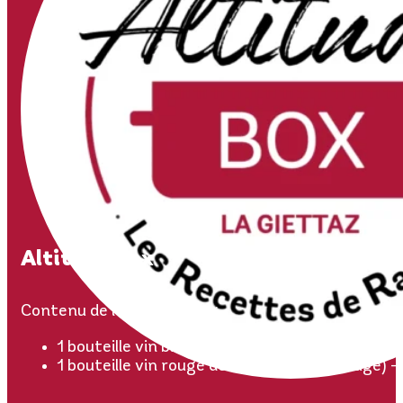
Altitude Box
Contenu de l’Altitude Box :
1 bouteille vin blanc de Savoie (Roussette Alte
1 bouteille vin rouge de Savoie (Pinot Rouge) –