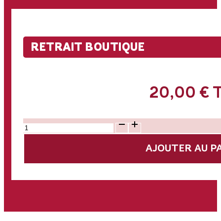
RETRAIT BOUTIQUE
20,00
€
quantité
de
Altitude
AJOUTER AU P
Box